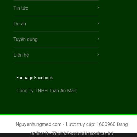
Tin tức
Dự án
Tuyển dụng
Liên hệ
Fanpage Facebook
Công Ty TNHH Toàn An Mart
Nguyenhungmed.com - Lượt truy cập: 1600960 Đang
online: 8 -
Thiết kế web bởi haanhco.,ltd