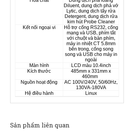
Hóa chất
Dung dịch pha loãng
Diluent, dung dịch phá vớ
Lytic, dung dịch tẩy rửa
Detergent, dung dịch rửa
kim hút Probe Cleaner
Kết nối ngoại vi
Hỗ trợ cổng RS232, cổng
mạng và USB, phím tắt
với chuột và bàn phím,
máy in nhiệt CT 5.8mm
bên trong, cổng song
song và USB cho máy in
ngoài
Màn hình
LCD màu 10.4inch
Kích thước
485mm x 331mm x
460mm
Nguồn hoạt động
AC 100V/240V, 50/60Hz,
130VA-180VA
Hệ điều hành
Linux
Sản phẩm liên quan