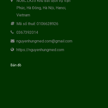
NO6C.LK35 Khu đất dịch vụ Vạn
Phúc, Hà Đông, Hà Nội, Hanoi,
Vietnam
Mã số thuế: 0106628926
0367392014
nguyenhungmed.com@gmail.com
https://nguyenhungmed.com
Bản đồ