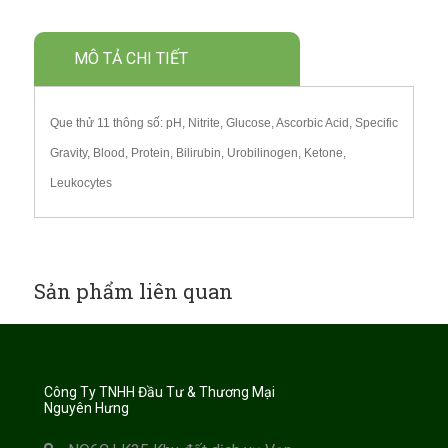
MÔ TẢ CHI TIẾT
Que thử 11 thông số: pH, Nitrite, Glucose, Ascorbic Acid, Specific
Gravity, Blood, Protein, Bilirubin, Urobilinogen, Ketone,
Leukocytes
Sản phẩm liên quan
Công Ty TNHH Đầu Tư & Thương Mại
Nguyên Hưng